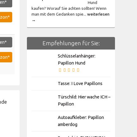
en*
Hund
kaufen? Worauf Sie achten sollten! Wenn
man mit dem Gedanken spie...
weiterlesen
azon*
→
Empfehlungen für Sie:
en*
Schlüsselanhänger:
azon*
Papillon Hund
Tasse: I Love Papillons
Türschild: Hier wache ICH –
Papillon
Autoaufkleber: Papillon
amberdog