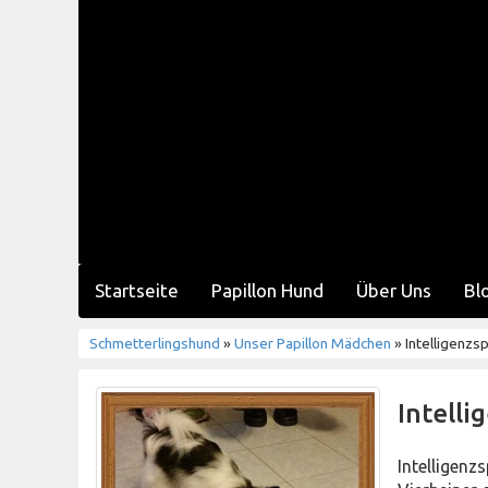
Startseite
Papillon Hund
Über Uns
Bl
Schmetterlingshund
»
Unser Papillon Mädchen
» Intelligenzsp
Intelli
Intelligenz