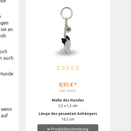
oße
e
ngen
 sie an
 ob
doch
en auch
r Hunde
8,95 € *
inkl. MwSt.
Maße des Hundes
2,5 x 1,5 cm
h wenn
Länge des gesamten Anhängers
 auf
10,5 cm
➥ Produktbeschreibung