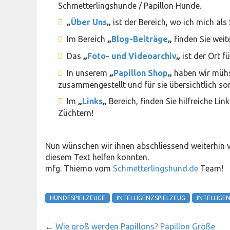
Schmetterlingshunde / Papillon Hunde.
„
Über Uns
„
ist der Bereich, wo ich mich als
Im Bereich
„
Blog-Beiträge
„
finden Sie weite
Das
„
Foto- und Videoarchiv
„
ist der Ort f
In unserem
„
Papillon Shop
„
haben wir müh
zusammengestellt und für sie übersichtlich sor
Im
„
Links
„
Bereich, finden Sie hilfreiche L
Züchtern!
Nun wünschen wir ihnen abschliessend weiterhin 
diesem Text helfen konnten.
mfg. Thiemo vom
Schmetterlingshund.de
Team!
HUNDESPIELZEUGE
INTELLIGENZSPIELZEUG
INTELLIGE
←
Wie groß werden Papillons? Papillon Größe