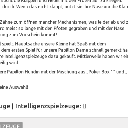
versucht die Klappen und Hebel mit den Pfoten auf zu kriegen.
t durch. Wenn das nicht klappt, nutzt sie ihre Nase um die Kla
hre Zähne zum öffnen mancher Mechanismen, was leider ab und 
ird meist so lange mit den Pfoten gegraben und mit der Nase
ohnung zum Vorschein kommt!
iel spielt. Hauptsache unsere Kleine hat Spaß mit dem
 dem ersten Spiel für unsere Papillon Dame schnell gemerkt ha
re Intelligenzspielzeuge dazu gekauft. Mittlerweile haben wir ei
ilig wird.
sere Papillon Hündin mit der Mischung aus „Poker Box 1“ und 
leine Auswahl!
ge | Intelligenzspielzeuge:
ELZEUGE