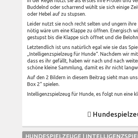
In der Regel nutzt sie als erstes ihre Pfoten und 
Buddelnd oder scharrend wühlt sie sich einige Zei
oder Hebel auf zu stupsen.
Leider nutzt sie noch recht selten und ungern i
nötig wäre um eine Klappe zu öffnen. Energisch w
gestupst bis die Klappe sich öffnet und die Bel
Letztendlich ist uns natürlich egal wie sie das Sp
„Intelligenzspielzeug für Hunde“. Nachdem wir mit
dass es ihr gefällt, haben wir nach und nach weite
schöne kleine Sammlung, damit es ihr nicht langwe
Auf den 2 Bildern in diesem Beitrag sieht man un
Box 2“ spielen.
Intelligenzspielzeug für Hunde, es folgt nun eine k
Hundespielzeu
HUNDESPIELZEUGE | INTELLIGENZSPI