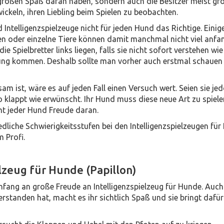
 großen Spaß daran haben, sondern auch die Besitzer meist gr
ickeln, ihren Liebling beim Spielen zu beobachten.
 Intelligenzspielzeuge nicht für jeden Hund das Richtige. Einig
n oder einzelne Tiere können damit manchmal nicht viel anfa
ie Spielbretter links liegen, falls sie nicht sofort verstehen wie
ung kommen. Deshalb sollte man vorher auch erstmal schauen
m ist, wäre es auf jeden Fall einen Versuch wert. Seien sie je
o klappt wie erwünscht. Ihr Hund muss diese neue Art zu spiel
ht jeder Hund Freude daran.
dliche Schwierigkeitsstufen bei den Intelligenzspielzeugen fü
 Profi.
lzeug für Hunde (Papillon)
nfang an große Freude an Intelligenzspielzeug für Hunde. Auc
rstanden hat, macht es ihr sichtlich Spaß und sie bringt dafür