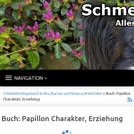
TOGGLE
NAVIGATION
NAVIGATION
Schmetterlingshund
»
Inka Burow und Bianca Wehrhahn
» Buch: Papillon
Charakter, Erziehung
Buch: Papillon Charakter, Erziehung