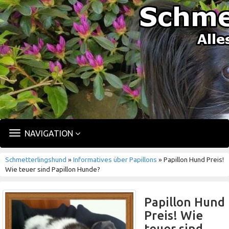
TOGGLE
NAVIGATION
NAVIGATION
Schmetterlingshund
»
Informatives über Papillons
» Papillon Hund Preis!
Wie teuer sind Papillon Hunde?
Papillon Hund
Preis! Wie
teuer sind