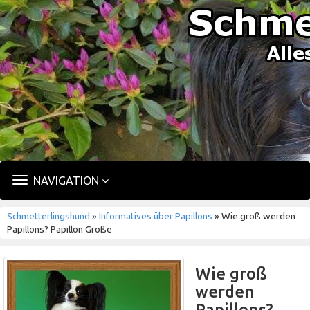
TOGGLE
NAVIGATION
NAVIGATION
Schmetterlingshund
»
Informatives über Papillons
» Wie groß werden
Papillons? Papillon Größe
Wie groß
werden
Papillons?