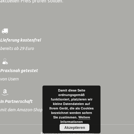
aktuellen Preis prüfen sollten.
Lieferung kostenfrei
bereits ab 29 Euro
Praxisnah getestet
von Usern
Damit diese Seite
ordnungsgemäß
funktioniert, platzieren wir
In Partnerschaft
kleine Datendateien auf
Ihrem Gerät, die als Cookies
mit dem Amazon-Shop
bezeichnet werden sofern
Sie zustimmen.
Weitere
Informationen
Akzeptieren
© 2026 - Schmetterlingshund