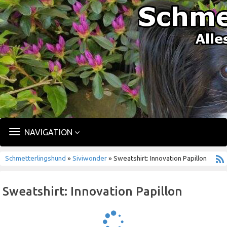
TOGGLE
NAVIGATION
NAVIGATION
Schmetterlingshund
»
Siviwonder
» Sweatshirt: Innovation Papillon
Sweatshirt: Innovation Papillon