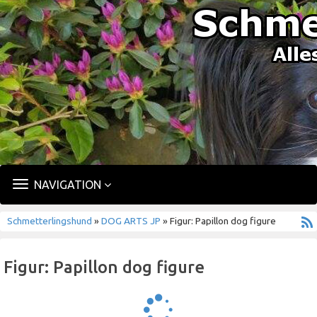
TOGGLE
NAVIGATION
NAVIGATION
Schmetterlingshund
»
DOG ARTS JP
» Figur: Papillon dog figure
Figur: Papillon dog figure